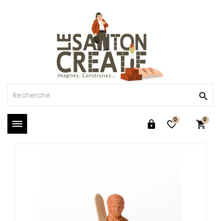
0
0


