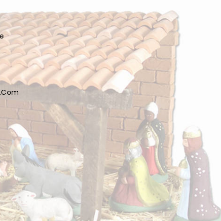
ée
l.com