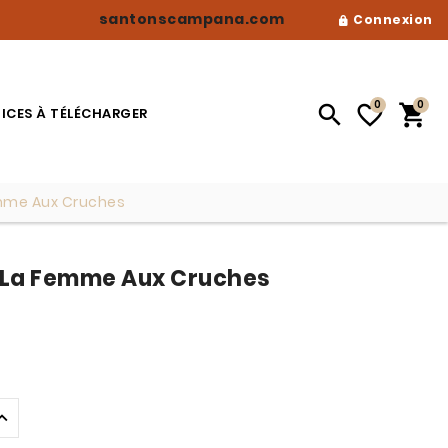
santonscampana.com
Connexion

0
0



ICES À TÉLÉCHARGER
emme Aux Cruches
 La Femme Aux Cruches