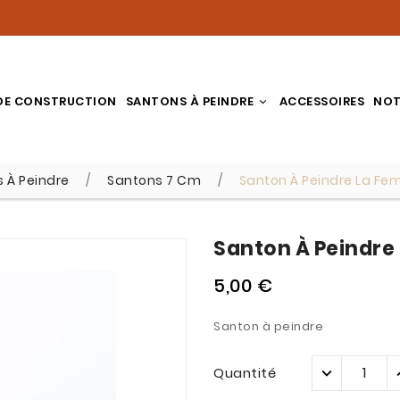
DE CONSTRUCTION
SANTONS À PEINDRE
ACCESSOIRES
NOT
 À Peindre
Santons 7 Cm
Santon À Peindre La F
Santon À Peindre
5,00 €
Santon à peindre
Quantité