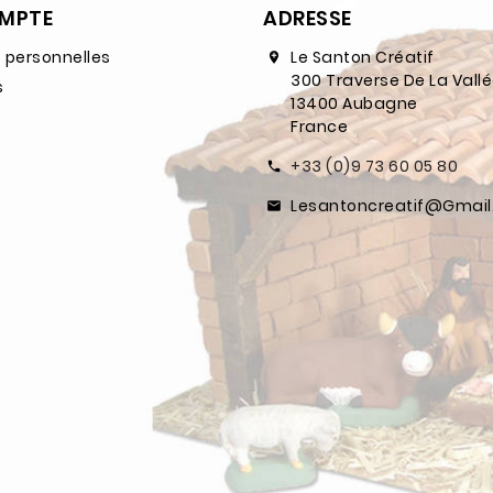
MPTE
ADRESSE
 personnelles
Le Santon Créatif
300 Traverse De La Vall
s
13400 Aubagne
France
+33 (0)9 73 60 05 80
Lesantoncreatif@gmai