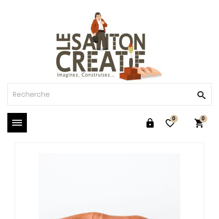
0
0


