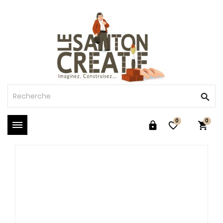
0
0


