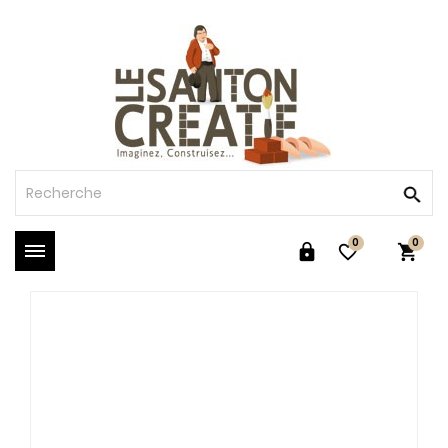
0
0


