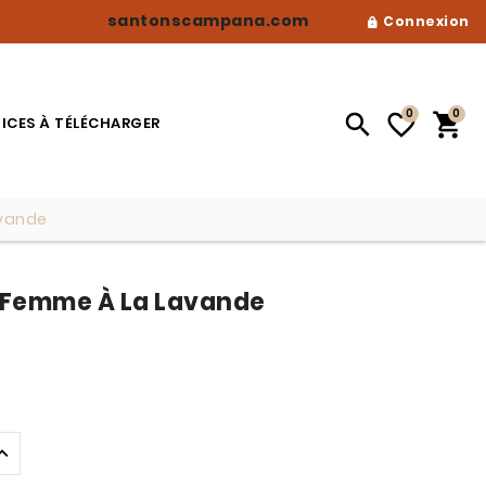
santonscampana.com
Connexion

0
0



ICES À TÉLÉCHARGER
avande
 Femme À La Lavande