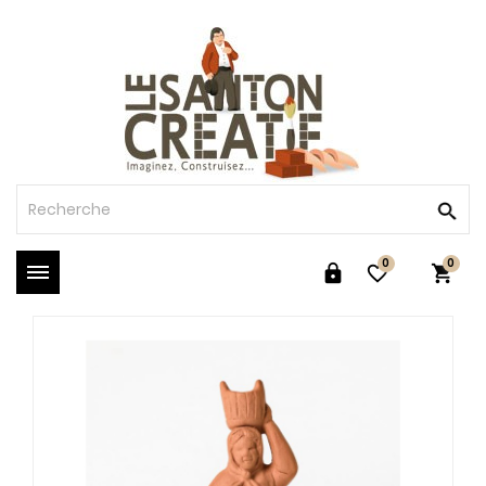
0
0


